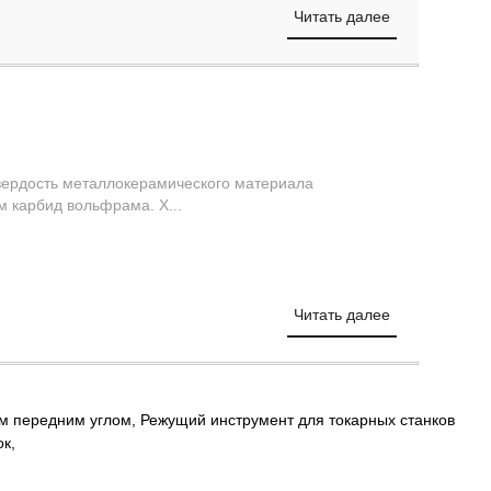
Читать далее
составляет 91,5HRA-93 HRA, это более твердо, чем карбид вольфрама. Х...
Читать далее
ым передним углом
,
Режущий инструмент для токарных станков
ок
,