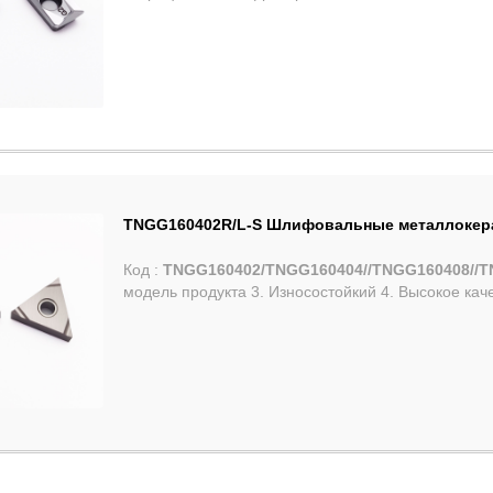
TNGG160402R/L-S Шлифовальные металлокера
Код :
TNGG160402/TNGG160404//TNGG160408//
модель продукта 3. Износостойкий 4. Высокое каче