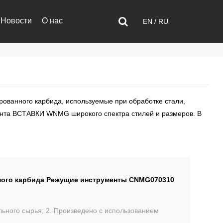
Новости
О нас
EN
/
RU
ованного карбида, используемые при обработке стали,
ента
ВСТАВКИ WNMG
широкого спектра стилей и размеров. В
нного карбида Режущие инструменты CNMG070310
ального сырья; 2. Произведено с использованием