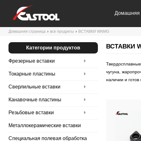
Домашняя 
Домашняя страница
›
все продукты
›
ВСТАВКИ WNMG
Связаться 
ВСТАВКИ 
Категории продуктов
Фрезерные вставки
Твердосплавные 
чугуна, жаропро
Токарные пластины
наличии и готов 
Сверлильные вставки
Канавочные пластины
Резьбовые вставки
Металлокерамические вставки
Специальная полевая обработка