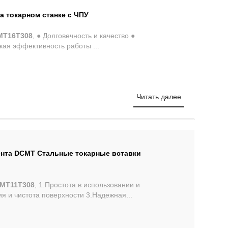
а токарном станке с ЧПУ
MT16T308
, ● Долговечность и качество ●
бработка на станках с ЧПУ ● Высокая эффективность работы ...
Читать далее
ента DCMT Стальные токарные вставки
MT11T308
, 1.Простота в использовании и
 и чистота поверхности 3.Надежная...