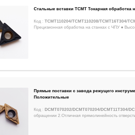
Стальные вставки TCMT Токарная обработка н
Код :
TCMT110204/TCMT110208/TCMT16T304/TC
Прецизионная о
Прямые поставки с завода режущего инструм
Положительные
Код :
DCMT070202/DCMT070204/DCMT11T304/DC
обращении 2.Отличная прямолинейность отверстия