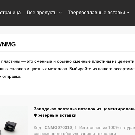
страница
Все продукты
Твердосплавные вставки
с нами
WNMG
пластины — это сменные и обычно сменные пластины из цементир
чных сплавов и цветных металлов. Выбирайте из нашего ассортим
к отправке.
Заводская поставка вставок из цементирова
Фрезерные вставки
Код :
CNMG070310
, 1. Изготовлен из 100% натур
современного оборудования и технологи...