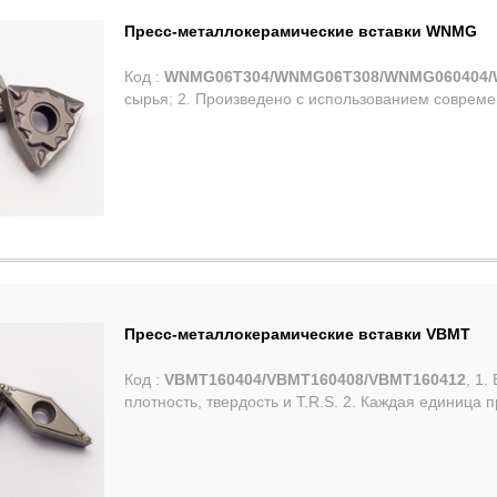
Пресс-металлокерамические вставки WNMG
Код :
WNMG06T304/WNMG06T308/WNMG060404/
сырья; 2. Произведено с использованием современ
Пресс-металлокерамические вставки VBMT
Код :
VBMT160404/VBMT160408/VBMT160412
, 1
плотность, твердость и T.R.S. 2. Каждая единица п