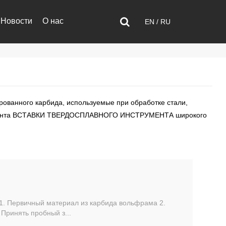
Новости
О нас
EN
/
RU
ованного карбида, используемые при обработке стали,
ента
ВСТАВКИ ТВЕРДОСПЛАВНОГО ИНСТРУМЕНТА
широкого
 1. Первичный материал из карбида вольфрама 2.
 Принять пробный з...