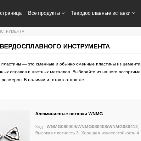
страница
Все продукты
Твердосплавные вставки
НСТРУМЕНТА
с нами
ТВЕРДОСПЛАВНОГО ИНСТРУМЕНТА
пластины — это сменные и обычно сменные пластины из цементир
чных сплавов и цветных металлов. Выбирайте из нашего ассортим
 размеров. В наличии и готов к отправке.
Алюминиевые вставки WNMG
Код :
WNMG080404/WNMG080408/WNMG080412
,
Высокая плотность 3. Хорошая износостойкость 4.