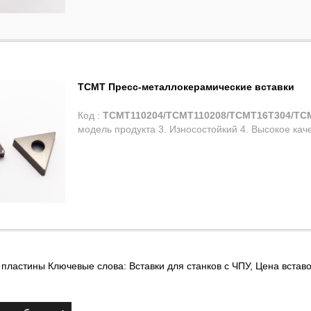
TCMT Пресс-металлокерамические вставки
Код :
TCMT110204/TCMT110208/TCMT16T304/TC
модель продукта 3. Износостойкий 4. Высокое каче
 пластины Ключевые слова:
Вставки для станков с ЧПУ
,
Цена встав
,