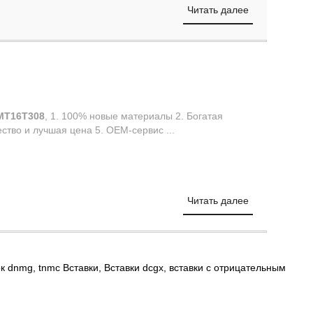
Читать далее
MT16T308
, 1. 100% новые материалы 2. Богатая
ство и лучшая цена 5. OEM-сервис ...
Читать далее
ок dnmg
,
tnmc Вставки
,
Вставки dcgx
,
вставки с отрицательным