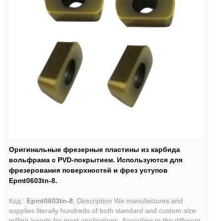
Оригинальные фрезерные пластины из карбида
вольфрама с PVD-покрытием. Используются для
фрезерования поверхностей и фрез уступов
Epmt0603tn-8.
Код :
Epmt0603tn-8
, Description We manufactures and
supplies literally hundreds of both standard and custom size
milling inserts for most applications. According to the different