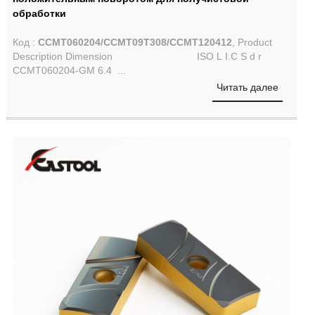
обработки
Код :
CCMT060204/CCMT09T308/CCMT120412
, Product
Description Dimension ISO L I.C S d r
CCMT060204-GM 6.4 ...
Читать далее