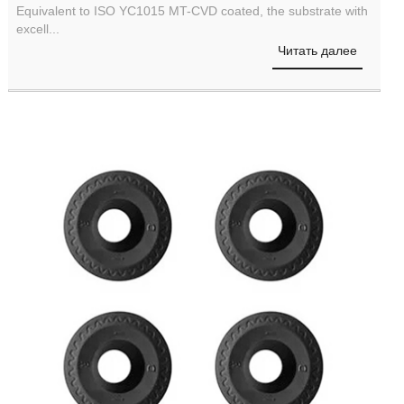
Equivalent to ISO YC1015 MT-CVD coated, the substrate with
excell...
Читать далее