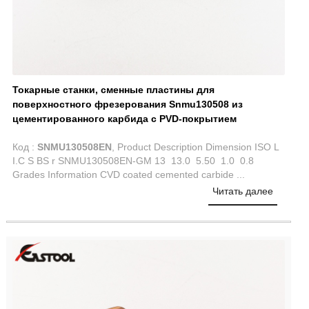
Токарные станки, сменные пластины для
поверхностного фрезерования Snmu130508 из
цементированного карбида с PVD-покрытием
Код :
SNMU130508EN
, Product Description Dimension ISO L
I.C S BS r SNMU130508EN-GM 13 13.0 5.50 1.0 0.8
Grades Information CVD coated cemented carbide ...
Читать далее