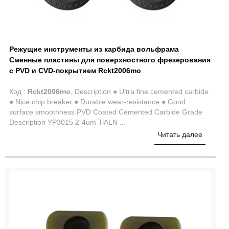
Режущие инструменты из карбида вольфрама
Сменные пластины для поверхностного фрезерования
с PVD и CVD-покрытием Rckt2006mo
Код :
Rckt2006mo
, Description ● Ultra fine cemented carbide
● Nice chip breaker ● Durable wear-resistance ● Good
surface smoothness PVD Coated Cemented Carbide Grade
Description YP3015 2-4um TiALN ...
Читать далее