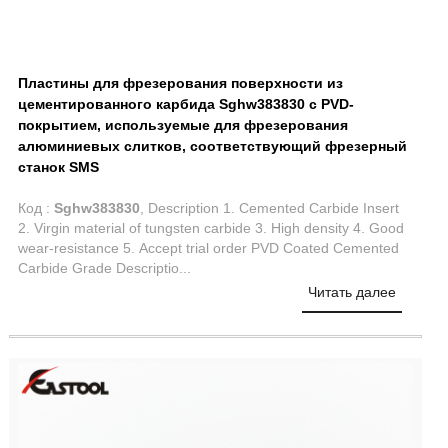
Пластины для фрезерования поверхности из
цементированного карбида Sghw383830 с PVD-
покрытием, используемые для фрезерования
алюминиевых слитков, соответствующий фрезерный
станок SMS
Код :
Sghw383830
, Description 1. Cemented Carbide Insert
2. Virgin material of tungsten carbide 3. High density 4. Good
wear-resistance 5. Accept trial order PVD Coated Cemented
Carbide Grade Descriptio...
Читать далее