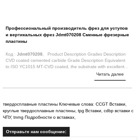
Профессиональный производитель фрез для уступов
и вертикальных фрез Jdmt070208 Сменные фрезерные
пластины
Код :
Jdmt070208
, Product Description Grades Description
CVD coated cemented carbide Grade Description Equivalent
to ISO YC1015 MT-CVD coated, the substrate with excellent...
Читать далее
твердосплавные пластины Ключевые слова:
CCGT Вставки
,
круглые твердосплавные пластины
,
tpg Вставки
,
cdbp вставки с
ЧПУ
,
tnmg Подробности о вставках
,
Отправьте нам сообщение: