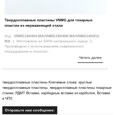
Твердосплавные пластины VNMG для токарных
пластин из нержавеющей стали
Код :
VNMG160404-MA/VNMG160408-MA/VNMG160412-
MA
, 1. Изготовлено из 100% натурального сырья; 2.
Произведено с использованием современного
оборудования и технолог...
Читать далее
твердосплавные пластины Ключевые слова:
круглые
твердосплавные пластины
,
твердосплавные пластины токарные
станки
,
РДМТ Вставки
,
карбидные вставки из карболоя
,
Вставки
в ЧПУ
,
Отправьте нам сообщение: