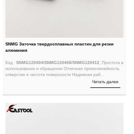
SNMG Заточка твердосплавных пластин для резки
алюминия
Код :
SNMG120404/SNMG120408/SNMG120412
, Простота в
использовании и обращении Отличная прямолинейность
отверстия и чистота поверхности Надежная раб...
Читать далее